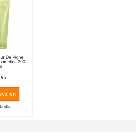
eur De Vigne
osmetica 200
l
,95
stellen
langlijst