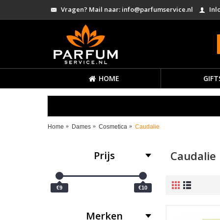
Vragen? Mail naar: info@parfumservice.nl
Inl
HOME
GIFT
Home
Dames
Cosmetica
Caudalie
Caudalie
Prijs
€9
€10
Merken