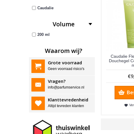
Caudalie
Volume
200 ml
Waarom wij?
Caudalie Fl
Douchegel C
Grote voorraad
m
Geen voorraad risico's
€9
Vragen?
info@parfumservice.nl
Be
Klanttevredenheid
Ver
Altijd tevreden klanten