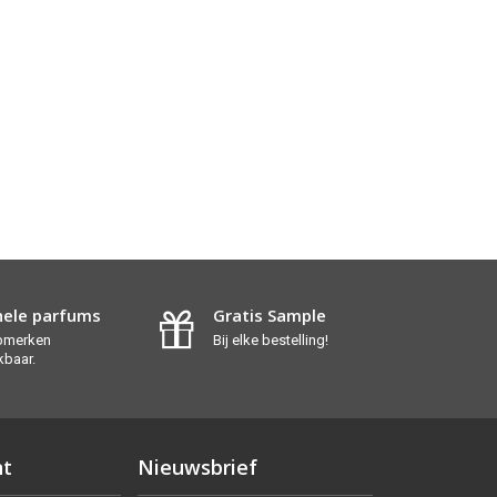
nele parfums
Gratis Sample
opmerken
Bij elke bestelling!
kbaar.
nt
Nieuwsbrief