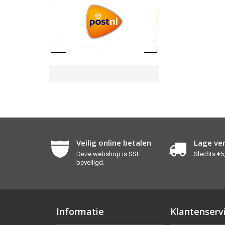
Veilig online betalen
Lage ve
Deze webshop is SSL
Slechts €5,
beveiligd.
Informatie
Klantenserv