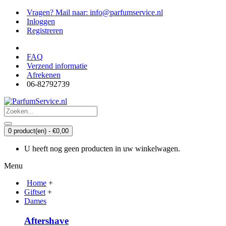
Vragen? Mail naar: info@parfumservice.nl
Inloggen
Registreren
FAQ
Verzend informatie
Afrekenen
06-82792739
0 product(en) - €0,00
U heeft nog geen producten in uw winkelwagen.
Menu
Home
+
Giftset
+
Dames
Aftershave