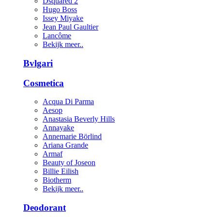
Dsquared 2
Hugo Boss
Issey Miyake
Jean Paul Gaultier
Lancôme
Bekijk meer..
Bvlgari
Cosmetica
Acqua Di Parma
Aesop
Anastasia Beverly Hills
Annayake
Annemarie Börlind
Ariana Grande
Armaf
Beauty of Joseon
Billie Eilish
Biotherm
Bekijk meer..
Deodorant