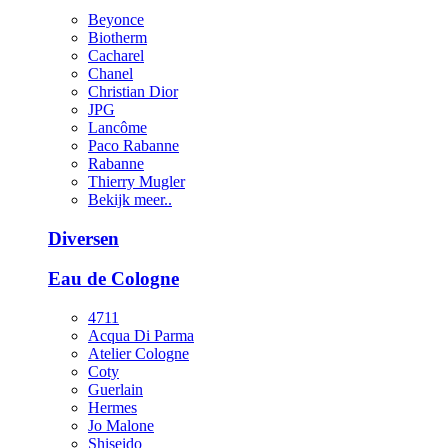
Beyonce
Biotherm
Cacharel
Chanel
Christian Dior
JPG
Lancôme
Paco Rabanne
Rabanne
Thierry Mugler
Bekijk meer..
Diversen
Eau de Cologne
4711
Acqua Di Parma
Atelier Cologne
Coty
Guerlain
Hermes
Jo Malone
Shiseido