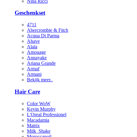
Nina Ricci
Geschenkset
4711
Abercrombie & Fitch
Acqua Di Parma
Ahave
Alaïa
Amouage
Annayake
Ariana Grande
Armaf
Armani
Bekijk meer..
Hair Care
Color WoW
Kevin Murphy
L'Oreal Professionel
Macadamia
Matrix
Milk_Shake
Moroccanoil