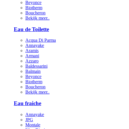
Beyonce
Biotherm
Boucheron
Bekijk meer..
Eau de Toilette
Acqua Di Parma
Annayake
Aramis
Armani
Azzaro
Baldessarini
Balmain
Beyonce
Biotherm
Boucheron
Bekijk meer..
Eau fraiche
Annayake
JPG
Montale