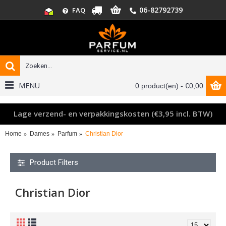
06-82792739
FAQ
MENU
0 product(en) - €0,00
Lage verzend- en verpakkingskosten (€3,95 incl. BTW)
Home
Dames
Parfum
Christian Dior
Product Filters
Christian Dior