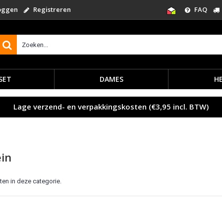
oggen
Registreren
FAQ
SET
DAMES
H
Lage verzend- en verpakkingskosten (€3,95 incl. BTW)
ein
ten in deze categorie.