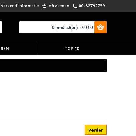
06-82792739
Verzend informatie
Afrekenen
0 product(en) - €0,00
EREN
TOP 10
Verder