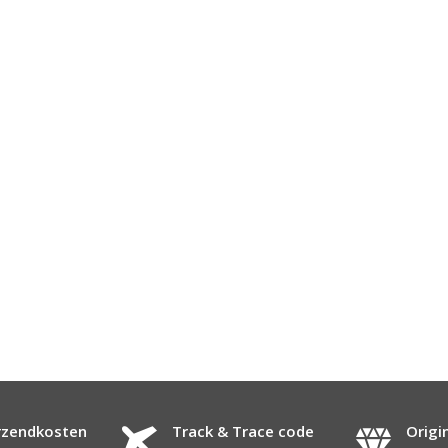
rzendkosten
Track & Trace code
Origi