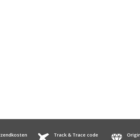
rzendkosten
Track & Trace code
Origi