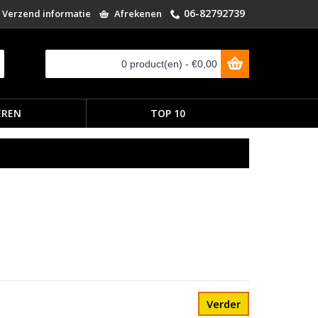
06-82792739
Verzend informatie
Afrekenen
0 product(en) - €0,00
EREN
TOP 10
Verder