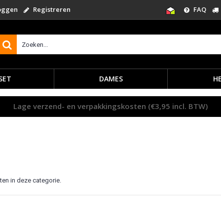
oggen
Registreren
FAQ
SET
DAMES
H
Lage verzend- en verpakkingskosten (€3,95 incl. BTW)
ten in deze categorie.