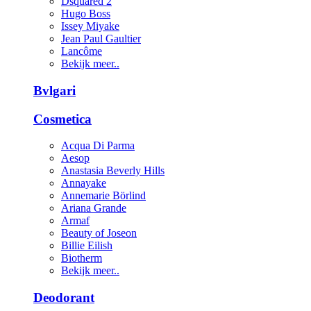
Dsquared 2
Hugo Boss
Issey Miyake
Jean Paul Gaultier
Lancôme
Bekijk meer..
Bvlgari
Cosmetica
Acqua Di Parma
Aesop
Anastasia Beverly Hills
Annayake
Annemarie Börlind
Ariana Grande
Armaf
Beauty of Joseon
Billie Eilish
Biotherm
Bekijk meer..
Deodorant