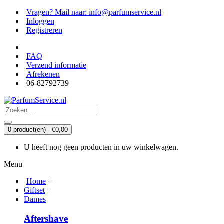
Vragen? Mail naar: info@parfumservice.nl
Inloggen
Registreren
FAQ
Verzend informatie
Afrekenen
06-82792739
0 product(en) - €0,00
U heeft nog geen producten in uw winkelwagen.
Menu
Home
+
Giftset
+
Dames
Aftershave