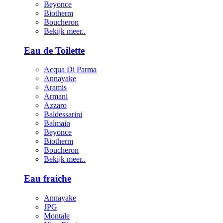
Beyonce
Biotherm
Boucheron
Bekijk meer..
Eau de Toilette
Acqua Di Parma
Annayake
Aramis
Armani
Azzaro
Baldessarini
Balmain
Beyonce
Biotherm
Boucheron
Bekijk meer..
Eau fraiche
Annayake
JPG
Montale