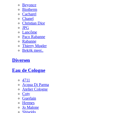
Beyonce
Biotherm
Cacharel
Chanel
Christian Dior
JPG
Lancôme
Paco Rabanne
Rabanne
Thierry Mugler
Bekijk meer..
Diversen
Eau de Cologne
4711
Acqua Di Parma
Atelier Cologne
Coty
Guerlain
Hermes
Jo Malone
Shiseido