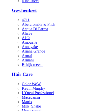
Nina Ricci
Geschenkset
4711
Abercrombie & Fitch
Acqua Di Parma
Ahave
Alaïa
Amouage
Annayake
Ariana Grande
Armaf
Armani
Bekijk meer..
Hair Care
Color WoW
Kevin Murphy
L'Oreal Professionel
Macadamia
Matrix
Milk_Shake
Moroccanoil