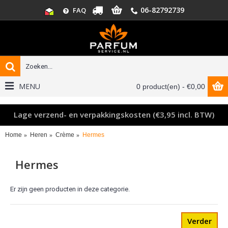
06-82792739
FAQ
MENU
0 product(en) - €0,00
Lage verzend- en verpakkingskosten (€3,95 incl. BTW)
Home
Heren
Crème
Hermes
Hermes
Er zijn geen producten in deze categorie.
Verder